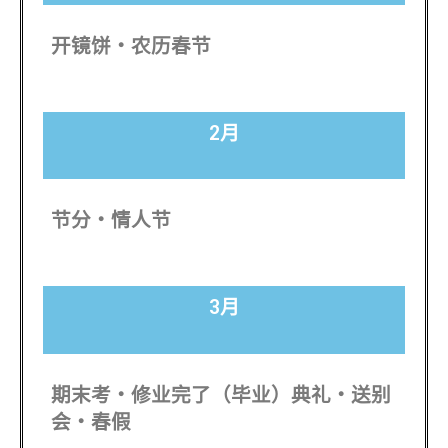
开镜饼・农历春节
2月
节分・情人节
3月
期末考・修业完了（毕业）典礼・送别
会・春假