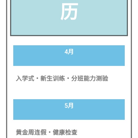
历
4月
入学式・新生训练・分班能力测验
5月
黄金周连假・健康检查