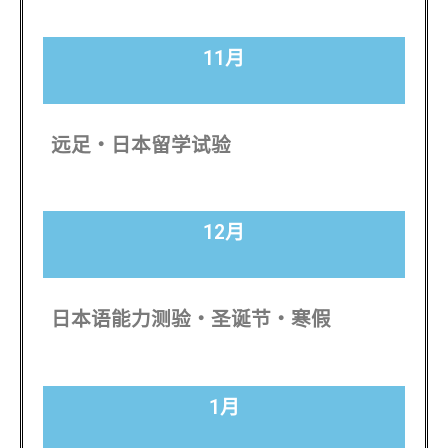
11月
远足・日本留学试验
12月
日本语能力测验・圣诞节・寒假
1月