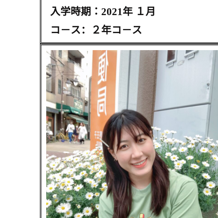
入学時期：
2021
年 １月
コ－ス：２年コ－ス