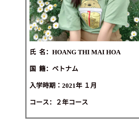
氏
名：
HOANG THI MAI HOA
国
籍：ベトナム
入学時期：
2021
年 １月
コース：２年コース